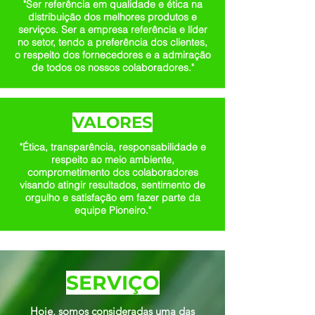
"Ser referência em qualidade e ética na
distribuição dos melhores produtos e
serviços. Ser a empresa referência e líder
no setor, tendo a preferência dos clientes,
o respeito dos fornecedores e a admiração
de todos os nossos colaboradores."
VALORES
"Ética, transparência, responsabilidade e
respeito ao meio ambiente,
comprometimento dos colaboradores
visando atingir resultados, sentimento de
orgulho e satisfação em fazer parte da
equipe Pioneiro."
SERVIÇO
Hoje, somos consideradas uma das