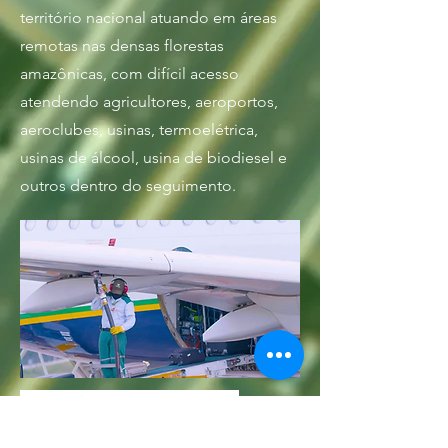
território nacional atuando em áreas
remotas nas densas florestas
amazônicas, com difícil acesso
atendendo agricultores, aeroportos,
aeroclubes, usinas, termoelétrica,
usinas de álcool, usina de biodiesel e
outros dentro do seguimento.
ABASTECIMENTO
Hoje somos responsáveis pelo